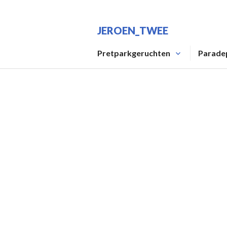
Spring
naar
JEROEN_TWEE
inhoud
Pretparkgeruchten
Parade