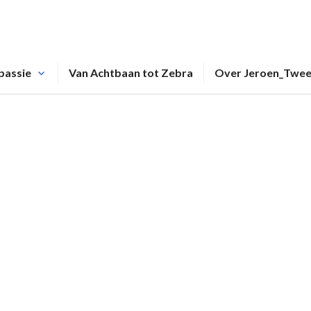
passie
Van Achtbaan tot Zebra
Over Jeroen_Twe