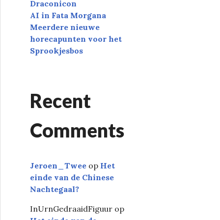
Draconicon
AI in Fata Morgana
Meerdere nieuwe
horecapunten voor het
Sprookjesbos
Recent
Comments
Jeroen_Twee
op
Het
einde van de Chinese
Nachtegaal?
InUrnGedraaidFiguur
op