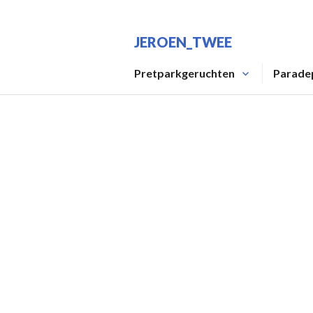
Spring
naar
JEROEN_TWEE
inhoud
Pretparkgeruchten
Parade