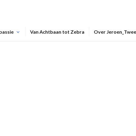
passie
Van Achtbaan tot Zebra
Over Jeroen_Twe