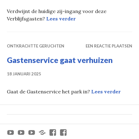
Verdwijnt de huidige zij-ingang voor deze
Verdwijnt deze parkinga
Verblijfsgasten?
Lees verder
ONTKRACHTTE GERUCHTEN
EEN REACTIE PLAATSEN
Gastenservice gaat verhuizen
18 JANUARI 2025
Gasten
Gaat de Gastenservice het park in?
Lees verder
Youtube
Youtube
Youtube
x
Facebook
Facebook
Efteling
Van
Paradepassie
Jeroen_Twee
Paradepassie