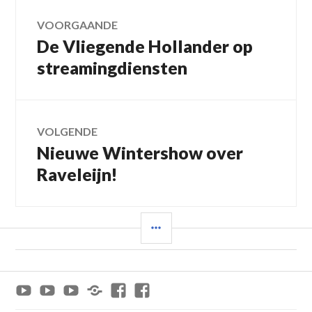
Bericht
VOORGAANDE
De Vliegende Hollander op
Vorig
navigatie
bericht:
streamingdiensten
VOLGENDE
Nieuwe Wintershow over
Volgend
bericht:
Raveleijn!
SIDEBAR
Youtube
Youtube
Youtube
x
Facebook
Facebook
Efteling
Van
Paradepassie
Jeroen_Twee
Paradepassie
Achtbaan