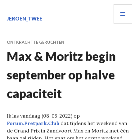
Spring
PRIM
naar
inhoud
MEN
JEROEN_TWEE
ONTKRACHTTE GERUCHTEN
Max & Moritz begin
september op halve
capaciteit
Ik las vandaag (08-05-2022) op
Forum.Pretpark.Club
dat tijdens het weekend van
de Grand Prix in Zandvoort Max en Moritz met één
baan zal rijden. Het gaat om het eerste weekend