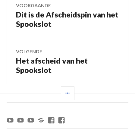
Bericht
VOORGAANDE
Dit is de Afscheidspin van het
Vorig
navigatie
bericht:
Spookslot
VOLGENDE
Het afscheid van het
Volgend
bericht:
Spookslot
SIDEBAR
Youtube
Youtube
Youtube
x
Facebook
Facebook
Efteling
Van
Paradepassie
Jeroen_Twee
Paradepassie
Achtbaan
Tot