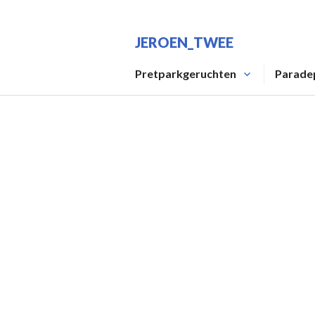
Spring
naar
JEROEN_TWEE
inhoud
Pretparkgeruchten
Parade