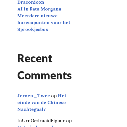
Draconicon
AI in Fata Morgana
Meerdere nieuwe
horecapunten voor het
Sprookjesbos
Recent
Comments
Jeroen_Twee
op
Het
einde van de Chinese
Nachtegaal?
InUrnGedraaidFiguur
op