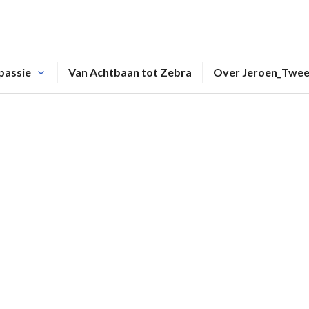
passie
Van Achtbaan tot Zebra
Over Jeroen_Twe