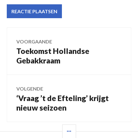
Bericht
VOORGAANDE
Toekomst Hollandse
Vorig
navigatie
bericht:
Gebakkraam
VOLGENDE
‘Vraag ’t de Efteling’ krijgt
Volgend
bericht:
nieuw seizoen
SIDEBAR