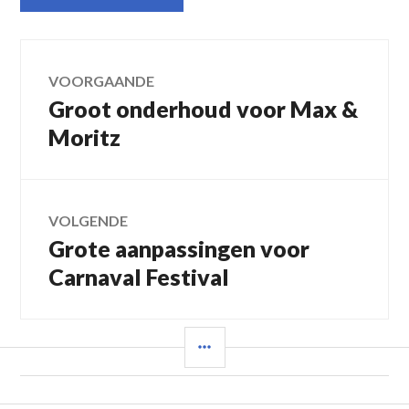
Bericht
VOORGAANDE
Groot onderhoud voor Max &
Vorig
navigatie
bericht:
Moritz
VOLGENDE
Grote aanpassingen voor
Volgend
bericht:
Carnaval Festival
SIDEBAR