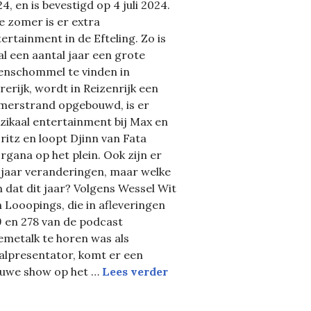
4, en is bevestigd op 4 juli 2024.
e zomer is er extra
ertainment in de Efteling. Zo is
al een aantal jaar een grote
fenschommel te vinden in
erijk, wordt in Reizenrijk een
merstrand opgebouwd, is er
zikaal entertainment bij Max en
itz en loopt Djinn van Fata
gana op het plein. Ook zijn er
t van Fata Morgana
 jaar veranderingen, maar welke
n dat dit jaar? Volgens Wessel Wit
 Looopings, die in afleveringen
9 en 278 van de podcast
emetalk te horen was als
alpresentator, komt er een
Entertainment Zomer Eft
euwe show op het …
Lees verder