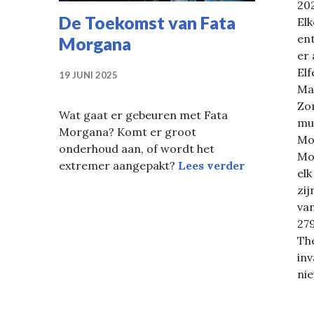
202
De Toekomst van Fata
Elk
ent
Morgana
er 
El
19 JUNI 2025
Mar
Zo
Wat gaat er gebeuren met Fata
mu
Morgana? Komt er groot
Mor
onderhoud aan, of wordt het
Mor
De Toekoms
extremer aangepakt?
Lees verder
elk
zij
van
27
Th
inv
ni