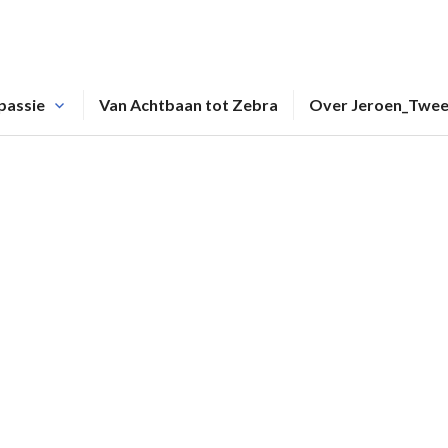
passie
Van Achtbaan tot Zebra
Over Jeroen_Twe