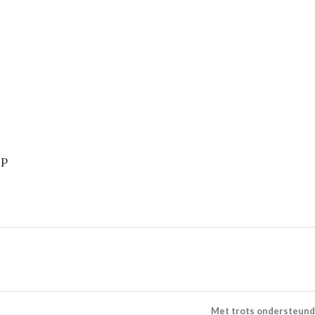
op
reamers live vanuit de Efteling
ok
Met trots ondersteun