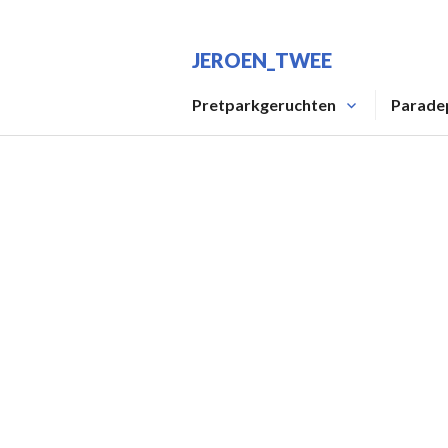
Spring
naar
JEROEN_TWEE
inhoud
Pretparkgeruchten
Parade