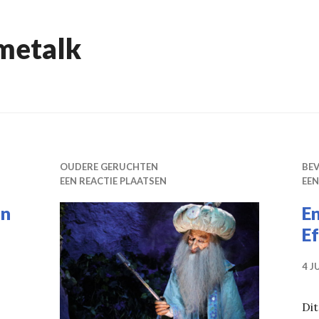
metalk
OUDERE GERUCHTEN
BE
EEN REACTIE PLAATSEN
EEN
jn
E
E
4 J
 Raveleijn
Dit