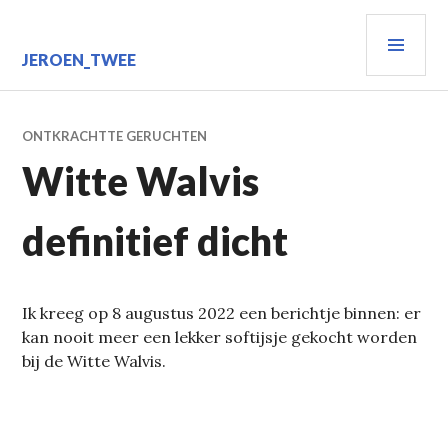
Spring
PRIM
naar
inhoud
MEN
JEROEN_TWEE
ONTKRACHTTE GERUCHTEN
Witte Walvis
definitief dicht
Ik kreeg op 8 augustus 2022 een berichtje binnen: er
kan nooit meer een lekker softijsje gekocht worden
bij de Witte Walvis.