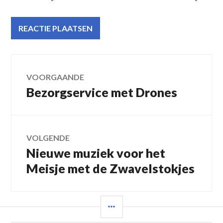
Bericht
VOORGAANDE
Bezorgservice met Drones
Vorig
navigatie
bericht:
VOLGENDE
Nieuwe muziek voor het
Volgend
bericht:
Meisje met de Zwavelstokjes
SIDEBAR