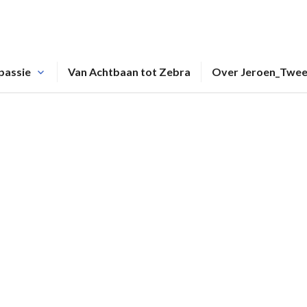
passie
Van Achtbaan tot Zebra
Over Jeroen_Twe