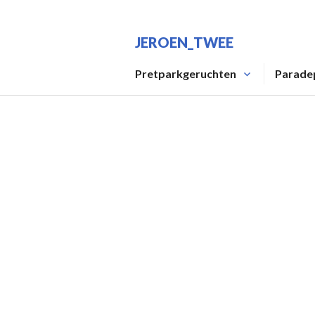
Spring
naar
JEROEN_TWEE
inhoud
Pretparkgeruchten
Parade