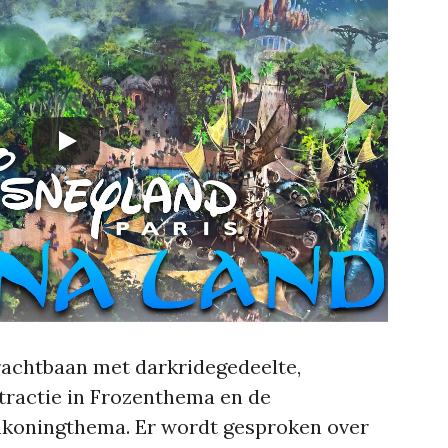
achtbaan met darkridegedeelte,
tractie in Frozenthema en de
oningthema. Er wordt gesproken over