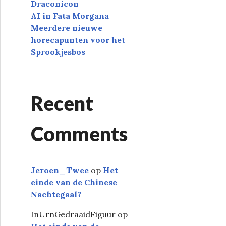
Draconicon
AI in Fata Morgana
Meerdere nieuwe
horecapunten voor het
Sprookjesbos
Recent
Comments
Jeroen_Twee
op
Het
einde van de Chinese
Nachtegaal?
InUrnGedraaidFiguur
op